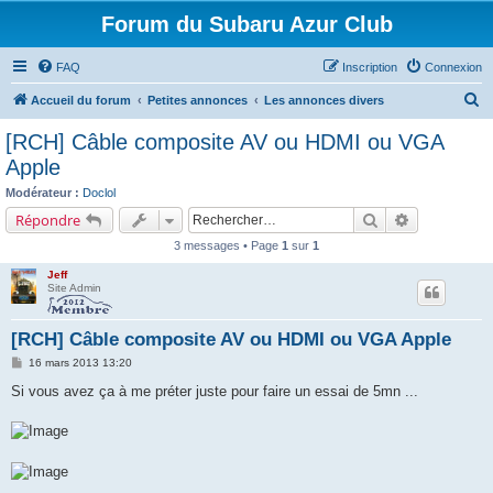
Forum du Subaru Azur Club
FAQ
Inscription
Connexion
R
Accueil du forum
Petites annonces
Les annonces divers
e
[RCH] Câble composite AV ou HDMI ou VGA
c
Apple
h
Modérateur :
Doclol
e
Rechercher
Recherche a
Répondre
r
3 messages • Page
1
sur
1
c
Jeff
h
Site Admin
e
[RCH] Câble composite AV ou HDMI ou VGA Apple
r
M
16 mars 2013 13:20
e
s
Si vous avez ça à me préter juste pour faire un essai de 5mn ...
s
a
g
e