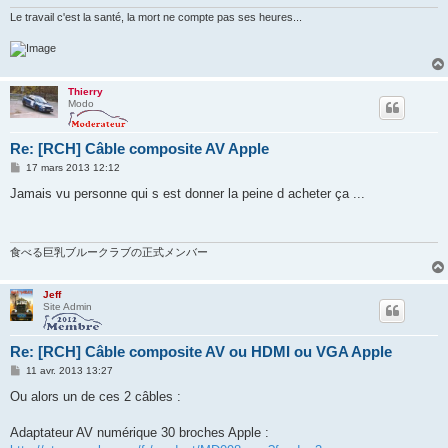
Le travail c'est la santé, la mort ne compte pas ses heures...
Thierry
Modo
Re: [RCH] Câble composite AV Apple
M
17 mars 2013 12:12
e
s
Jamais vu personne qui s est donner la peine d acheter ça ...
s
a
g
e
食べる巨乳ブルークラブの正式メンバー
Jeff
Site Admin
Re: [RCH] Câble composite AV ou HDMI ou VGA Apple
M
11 avr. 2013 13:27
e
s
Ou alors un de ces 2 câbles :
s
a
g
Adaptateur AV numérique 30 broches Apple :
e