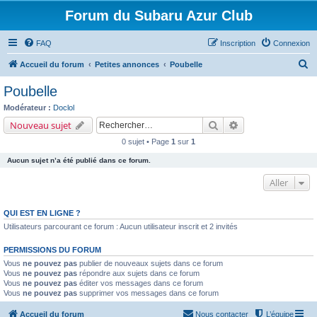
Forum du Subaru Azur Club
FAQ
Inscription
Connexion
R
Accueil du forum
Petites annonces
Poubelle
e
Poubelle
c
Modérateur :
Doclol
h
Rechercher
Recherche avancé
Nouveau sujet
e
0 sujet • Page
1
sur
1
r
Aucun sujet n’a été publié dans ce forum.
c
Aller
h
e
QUI EST EN LIGNE ?
r
Utilisateurs parcourant ce forum : Aucun utilisateur inscrit et 2 invités
PERMISSIONS DU FORUM
Vous
ne pouvez pas
publier de nouveaux sujets dans ce forum
Vous
ne pouvez pas
répondre aux sujets dans ce forum
Vous
ne pouvez pas
éditer vos messages dans ce forum
Vous
ne pouvez pas
supprimer vos messages dans ce forum
Accueil du forum
Nous contacter
L’équipe