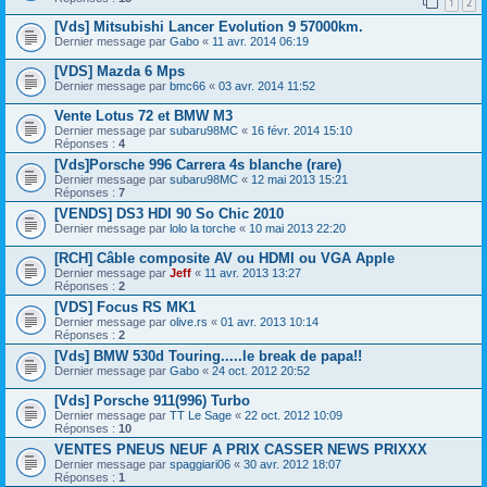
1
2
[Vds] Mitsubishi Lancer Evolution 9 57000km.
Dernier message par
Gabo
«
11 avr. 2014 06:19
[VDS] Mazda 6 Mps
Dernier message par
bmc66
«
03 avr. 2014 11:52
Vente Lotus 72 et BMW M3
Dernier message par
subaru98MC
«
16 févr. 2014 15:10
Réponses :
4
[Vds]Porsche 996 Carrera 4s blanche (rare)
Dernier message par
subaru98MC
«
12 mai 2013 15:21
Réponses :
7
[VENDS] DS3 HDI 90 So Chic 2010
Dernier message par
lolo la torche
«
10 mai 2013 22:20
[RCH] Câble composite AV ou HDMI ou VGA Apple
Dernier message par
Jeff
«
11 avr. 2013 13:27
Réponses :
2
[VDS] Focus RS MK1
Dernier message par
olive.rs
«
01 avr. 2013 10:14
Réponses :
2
[Vds] BMW 530d Touring.....le break de papa!!
Dernier message par
Gabo
«
24 oct. 2012 20:52
[Vds] Porsche 911(996) Turbo
Dernier message par
TT Le Sage
«
22 oct. 2012 10:09
Réponses :
10
VENTES PNEUS NEUF A PRIX CASSER NEWS PRIXXX
Dernier message par
spaggiari06
«
30 avr. 2012 18:07
Réponses :
1