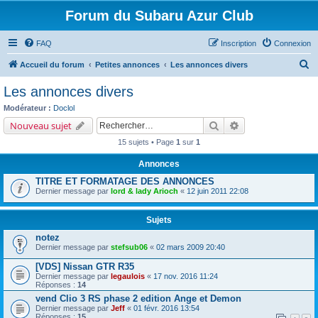
Forum du Subaru Azur Club
FAQ
Inscription
Connexion
R
Accueil du forum
Petites annonces
Les annonces divers
e
Les annonces divers
c
Modérateur :
Doclol
h
Rechercher
Recherche avancé
Nouveau sujet
e
15 sujets • Page
1
sur
1
r
Annonces
c
TITRE ET FORMATAGE DES ANNONCES
h
Dernier message par
lord & lady Arioch
«
12 juin 2011 22:08
e
r
Sujets
notez
Dernier message par
stefsub06
«
02 mars 2009 20:40
[VDS] Nissan GTR R35
Dernier message par
legaulois
«
17 nov. 2016 11:24
Réponses :
14
vend Clio 3 RS phase 2 edition Ange et Demon
Dernier message par
Jeff
«
01 févr. 2016 13:54
Réponses :
15