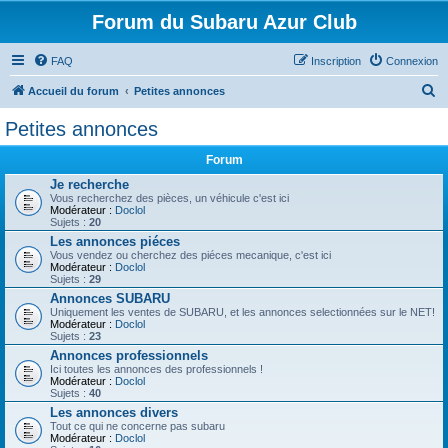
Forum du Subaru Azur Club
FAQ
Inscription
Connexion
R
Accueil du forum
Petites annonces
e
Petites annonces
c
Forum
h
Je recherche
e
Vous recherchez des pièces, un véhicule c'est ici
Modérateur :
Doclol
r
Sujets :
20
c
Les annonces piéces
Vous vendez ou cherchez des piéces mecanique, c'est ici
h
Modérateur :
Doclol
Sujets :
29
e
Annonces SUBARU
r
Uniquement les ventes de SUBARU, et les annonces selectionnées sur le NET!
Modérateur :
Doclol
Sujets :
23
Annonces professionnels
Ici toutes les annonces des professionnels !
Modérateur :
Doclol
Sujets :
40
Les annonces divers
Tout ce qui ne concerne pas subaru
Modérateur :
Doclol