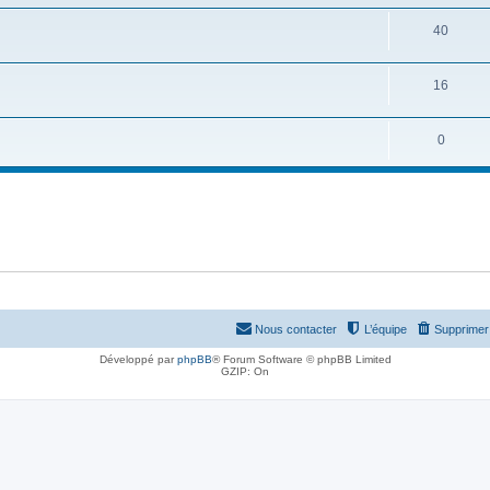
40
16
0
Nous contacter
L’équipe
Supprimer 
Développé par
phpBB
® Forum Software © phpBB Limited
GZIP: On