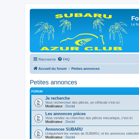
Fo
Le fo
Raccourcis
FAQ
Accueil du forum
Petites annonces
Petites annonces
FORUM
Je recherche
Vous recherchez des pièces, un véhicule c'est ici
Modérateur :
Doclol
Les annonces piéces
Vous vendez ou cherchez des piéces mecanique, c'est ici
Modérateur :
Doclol
Annonces SUBARU
Uniquement les ventes de SUBARU, et les annonces selection
Modérateur :
Doclol