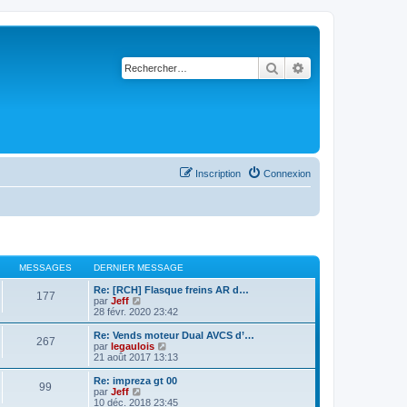
Rechercher
Recherche avancé
Inscription
Connexion
MESSAGES
DERNIER MESSAGE
Re: [RCH] Flasque freins AR d…
177
C
par
Jeff
o
28 févr. 2020 23:42
n
s
Re: Vends moteur Dual AVCS d’…
267
u
C
par
legaulois
l
o
21 août 2017 13:13
t
n
e
s
Re: impreza gt 00
99
r
u
C
par
Jeff
l
l
o
10 déc. 2018 23:45