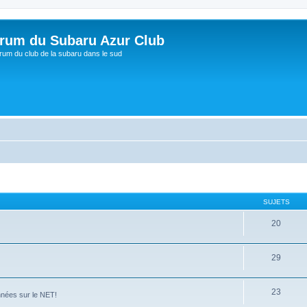
rum du Subaru Azur Club
rum du club de la subaru dans le sud
SUJETS
20
29
23
nées sur le NET!