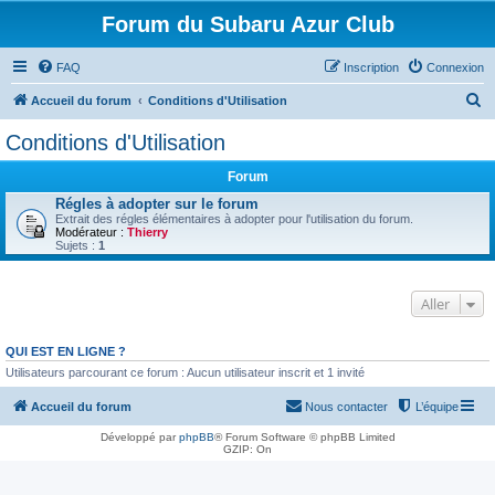
Forum du Subaru Azur Club
FAQ
Inscription
Connexion
R
Accueil du forum
Conditions d'Utilisation
e
Conditions d'Utilisation
c
Forum
h
Régles à adopter sur le forum
e
Extrait des régles élémentaires à adopter pour l'utilisation du forum.
Modérateur :
Thierry
r
Sujets :
1
c
h
Aller
e
r
QUI EST EN LIGNE ?
Utilisateurs parcourant ce forum : Aucun utilisateur inscrit et 1 invité
Accueil du forum
Nous contacter
L’équipe
Développé par
phpBB
® Forum Software © phpBB Limited
GZIP: On