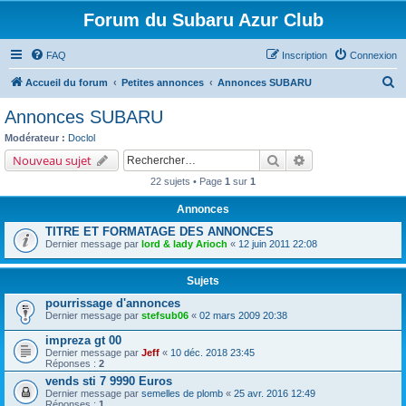
Forum du Subaru Azur Club
FAQ
Inscription
Connexion
R
Accueil du forum
Petites annonces
Annonces SUBARU
e
Annonces SUBARU
c
Modérateur :
Doclol
h
Rechercher
Recherche avancé
Nouveau sujet
e
22 sujets • Page
1
sur
1
r
Annonces
c
TITRE ET FORMATAGE DES ANNONCES
h
Dernier message par
lord & lady Arioch
«
12 juin 2011 22:08
e
r
Sujets
pourrissage d'annonces
Dernier message par
stefsub06
«
02 mars 2009 20:38
impreza gt 00
Dernier message par
Jeff
«
10 déc. 2018 23:45
Réponses :
2
vends sti 7 9990 Euros
Dernier message par
semelles de plomb
«
25 avr. 2016 12:49
Réponses :
1