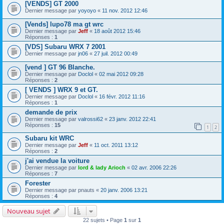
[VENDS] GT 2000
Dernier message par
yoyoyo
«
11 nov. 2012 12:46
[Vends] lupo78 ma gt wrc
Dernier message par
Jeff
«
18 août 2012 15:46
Réponses :
1
[VDS] Subaru WRX 7 2001
Dernier message par
jn06
«
27 juil. 2012 00:49
[vend ] GT 96 Blanche.
Dernier message par
Doclol
«
02 mai 2012 09:28
Réponses :
2
[ VENDS ] WRX 9 et GT.
Dernier message par
Doclol
«
16 févr. 2012 11:16
Réponses :
1
demande de prix
Dernier message par
valrossi62
«
23 janv. 2012 22:41
Réponses :
15
1
2
Subaru kit WRC
Dernier message par
Jeff
«
11 oct. 2011 13:12
Réponses :
2
j'ai vendue la voiture
Dernier message par
lord & lady Arioch
«
02 avr. 2006 22:26
Réponses :
7
Forester
Dernier message par
pnauts
«
20 janv. 2006 13:21
Réponses :
4
Nouveau sujet
22 sujets • Page
1
sur
1