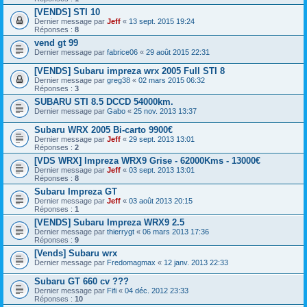
[VENDS] STI 10
Dernier message par
Jeff
«
13 sept. 2015 19:24
Réponses :
8
vend gt 99
Dernier message par
fabrice06
«
29 août 2015 22:31
[VENDS] Subaru impreza wrx 2005 Full STI 8
Dernier message par
greg38
«
02 mars 2015 06:32
Réponses :
3
SUBARU STI 8.5 DCCD 54000km.
Dernier message par
Gabo
«
25 nov. 2013 13:37
Subaru WRX 2005 Bi-carto 9900€
Dernier message par
Jeff
«
29 sept. 2013 13:01
Réponses :
2
[VDS WRX] Impreza WRX9 Grise - 62000Kms - 13000€
Dernier message par
Jeff
«
03 sept. 2013 13:01
Réponses :
8
Subaru Impreza GT
Dernier message par
Jeff
«
03 août 2013 20:15
Réponses :
1
[VENDS] Subaru Impreza WRX9 2.5
Dernier message par
thierrygt
«
06 mars 2013 17:36
Réponses :
9
[Vends] Subaru wrx
Dernier message par
Fredomagmax
«
12 janv. 2013 22:33
Subaru GT 660 cv ???
Dernier message par
Fifi
«
04 déc. 2012 23:33
Réponses :
10