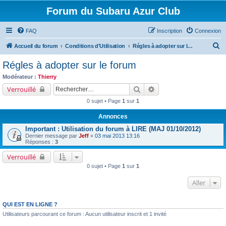
Forum du Subaru Azur Club
FAQ
Inscription
Connexion
R
Accueil du forum
Conditions d'Utilisation
Régles à adopter sur le forum
e
Régles à adopter sur le forum
c
Modérateur :
Thierry
h
Rechercher
Recherche avancée
Verrouillé
e
0 sujet • Page
1
sur
1
r
Annonces
c
Important : Utilisation du forum à LIRE (MAJ 01/10/2012)
h
Dernier message par
Jeff
«
03 mai 2013 13:16
Réponses :
3
e
r
Verrouillé
0 sujet • Page
1
sur
1
Aller
QUI EST EN LIGNE ?
Utilisateurs parcourant ce forum : Aucun utilisateur inscrit et 1 invité