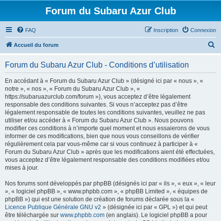
Forum du Subaru Azur Club
FAQ
Inscription
Connexion
R
Accueil du forum
e
Forum du Subaru Azur Club - Conditions d’utilisation
c
h
En accédant à « Forum du Subaru Azur Club » (désigné ici par « nous », «
notre », « nos », « Forum du Subaru Azur Club », «
e
https://subaruazurclub.com/forum »), vous acceptez d’être légalement
r
responsable des conditions suivantes. Si vous n’acceptez pas d’être
légalement responsable de toutes les conditions suivantes, veuillez ne pas
c
utiliser et/ou accéder à « Forum du Subaru Azur Club ». Nous pouvons
h
modifier ces conditions à n’importe quel moment et nous essaierons de vous
informer de ces modifications, bien que nous vous conseillons de vérifier
e
régulièrement cela par vous-même car si vous continuez à participer à «
r
Forum du Subaru Azur Club » après que les modifications aient été effectuées,
vous acceptez d’être légalement responsable des conditions modifiées et/ou
mises à jour.
Nos forums sont développés par phpBB (désignés ici par « ils », « eux », « leur
», « logiciel phpBB », « www.phpbb.com », « phpBB Limited », « équipes de
phpBB ») qui est une solution de création de forums déclarée sous la «
Licence Publique Générale GNU v2
» (désignée ici par « GPL ») et qui peut
être téléchargée sur
www.phpbb.com
(en anglais). Le logiciel phpBB a pour