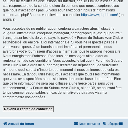
seul but de faciliter les discussions sur internet, phpBB Limited n’est en aucun
cas responsable de la conduite et/ou du contenu que nous acceptons et/ou
que nous n’acceptons pas. Si vous souhaitez obtenir plus d’informations
concernant phpBB, nous vous invitons à consulter
https://www.phpbb.com/
(en
anglais).
Vous acceptez de ne publier aucun contenu à caractère abusif, obscène,
vulgaire, diffamatoire, choquant, menaçant, pornographique, etc. qui pourrait
transgresser les lois de votre pays, le pays où « Forum du Subaru Azur Club »
est hébergé, ou encore la loi internationale. Si vous ne respectez pas cela,
vous vous exposez à un bannissement immédiat et permanent et nous
avertirons votre fournisseur d’accès à internet si nous le jugeons nécessaire.
Nous enregistrons l’adresse IP de tous les messages afin d’aider au
renforcement de ces conditions. Vous acceptez le fait que « Forum du Subaru
Azur Club » ait le droit de supprimer, d’éditer, de déplacer ou de verrouiller
n’importe quel sujet à n’importe quel moment si nous estimons que cela est
nécessaire. En tant qu’utilisateur, vous acceptez que toutes les informations
que vous avez spécifiées soient stockées dans notre base de données. Bien
que cette information ne sera pas diffusée à une tierce partie sans votre
consentement, ni « Forum du Subaru Azur Club », ni phpBB, ne pourront être
tenus comme responsables en cas de tentative de piratage visant à
compromettre vos données.
Revenir à l’écran de connexion
Accueil du forum
Nous contacter
L’équipe