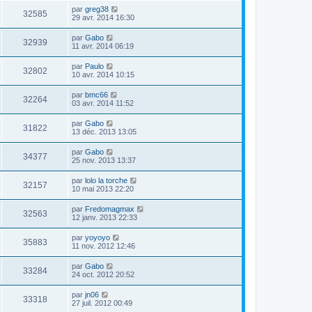
par
greg38
32585
29 avr. 2014 16:30
par
Gabo
32939
11 avr. 2014 06:19
par
Paulo
32802
10 avr. 2014 10:15
par
bmc66
32264
03 avr. 2014 11:52
par
Gabo
31822
13 déc. 2013 13:05
par
Gabo
34377
25 nov. 2013 13:37
par
lolo la torche
32157
10 mai 2013 22:20
par
Fredomagmax
32563
12 janv. 2013 22:33
par
yoyoyo
35883
11 nov. 2012 12:46
par
Gabo
33284
24 oct. 2012 20:52
par
jn06
33318
27 juil. 2012 00:49