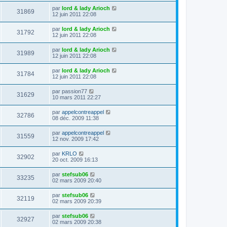
par
lord & lady Arioch
31869
12 juin 2011 22:08
par
lord & lady Arioch
31792
12 juin 2011 22:08
par
lord & lady Arioch
31989
12 juin 2011 22:08
par
lord & lady Arioch
31784
12 juin 2011 22:08
par
passion77
31629
10 mars 2011 22:27
par
appelcontreappel
32786
08 déc. 2009 11:38
par
appelcontreappel
31559
12 nov. 2009 17:42
par
KRLO
32902
20 oct. 2009 16:13
par
stefsub06
33235
02 mars 2009 20:40
par
stefsub06
32119
02 mars 2009 20:39
par
stefsub06
32927
02 mars 2009 20:38