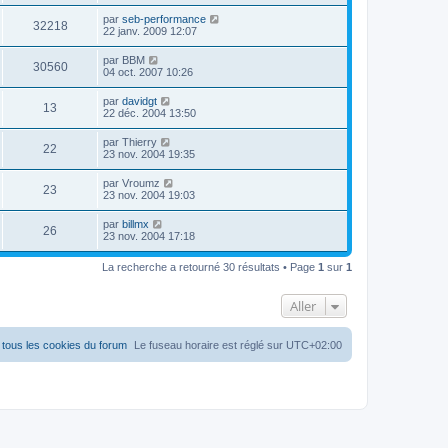
par
seb-performance
32218
22 janv. 2009 12:07
par
BBM
30560
04 oct. 2007 10:26
par
davidgt
13
22 déc. 2004 13:50
par
Thierry
22
23 nov. 2004 19:35
par
Vroumz
23
23 nov. 2004 19:03
par
billmx
26
23 nov. 2004 17:18
La recherche a retourné 30 résultats • Page
1
sur
1
Aller
tous les cookies du forum
Le fuseau horaire est réglé sur
UTC+02:00