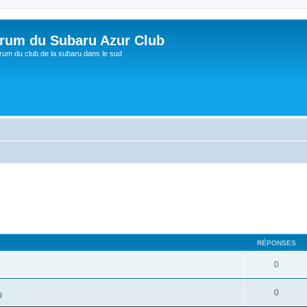
rum du Subaru Azur Club
rum du club de la subaru dans le sud
RÉPONSES
0
0
U