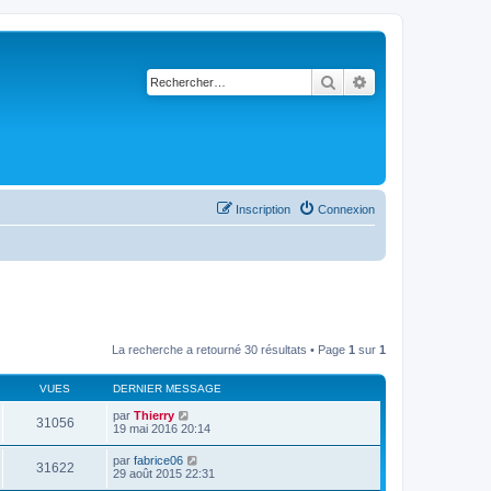
Rechercher
Recherche avancé
Inscription
Connexion
La recherche a retourné 30 résultats • Page
1
sur
1
VUES
DERNIER MESSAGE
par
Thierry
31056
19 mai 2016 20:14
par
fabrice06
31622
29 août 2015 22:31