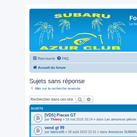
Fo
Le fo
Raccourcis
FAQ
Accueil du forum
Sujets sans réponse
Aller sur la recherche avancée
Rechercher
Recherche avancée
SUJETS
[VDS] Pieces GT
par
Thierry
» 19 mai 2016 20:14 » dans
Les annonces piéces
vend gt 99
par
fabrice06
» 29 août 2015 22:31 » dans
Annonces SUBAR