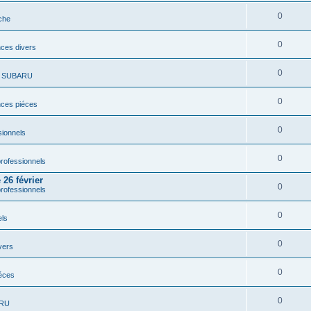
0
che
0
ces divers
0
s SUBARU
0
ces piéces
0
ionnels
0
rofessionnels
26 février
0
rofessionnels
0
els
0
vers
0
éces
0
ARU