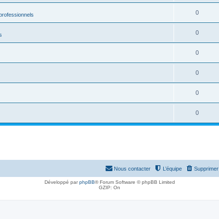
0
rofessionnels
0
s
0
0
0
0
Nous contacter
L’équipe
Supprimer 
Développé par
phpBB
® Forum Software © phpBB Limited
GZIP: On