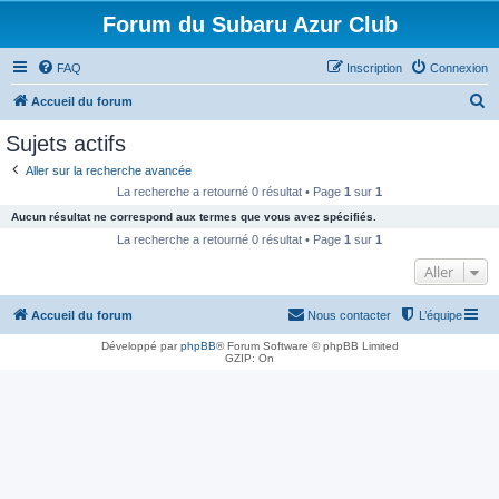
Forum du Subaru Azur Club
FAQ
Inscription
Connexion
R
Accueil du forum
e
Sujets actifs
c
Aller sur la recherche avancée
h
La recherche a retourné 0 résultat • Page
1
sur
1
e
Aucun résultat ne correspond aux termes que vous avez spécifiés.
r
La recherche a retourné 0 résultat • Page
1
sur
1
c
Aller
h
e
Accueil du forum
Nous contacter
L’équipe
r
Développé par
phpBB
® Forum Software © phpBB Limited
GZIP: On