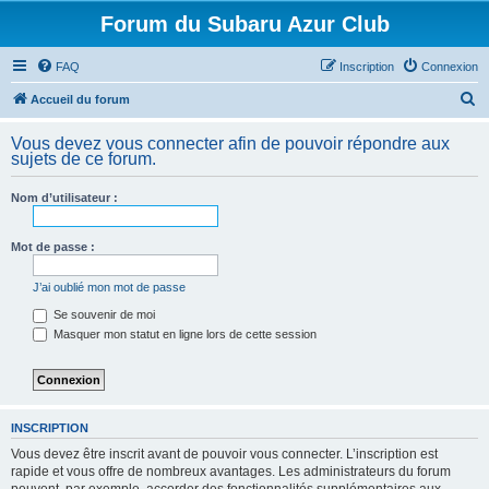
Forum du Subaru Azur Club
FAQ
Inscription
Connexion
R
Accueil du forum
e
Vous devez vous connecter afin de pouvoir répondre aux
c
sujets de ce forum.
h
Nom d’utilisateur :
e
r
Mot de passe :
c
h
J’ai oublié mon mot de passe
e
Se souvenir de moi
Masquer mon statut en ligne lors de cette session
r
INSCRIPTION
Vous devez être inscrit avant de pouvoir vous connecter. L’inscription est
rapide et vous offre de nombreux avantages. Les administrateurs du forum
peuvent, par exemple, accorder des fonctionnalités supplémentaires aux