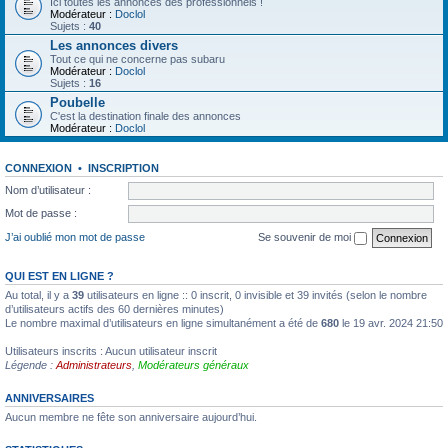
Ici toutes les annonces des professionnels !
Modérateur :
Doclol
Sujets :
40
Les annonces divers
Tout ce qui ne concerne pas subaru
Modérateur :
Doclol
Sujets :
16
Poubelle
C'est la destination finale des annonces
Modérateur :
Doclol
CONNEXION
•
INSCRIPTION
Nom d’utilisateur :
Mot de passe :
J’ai oublié mon mot de passe
Se souvenir de moi
QUI EST EN LIGNE ?
Au total, il y a
39
utilisateurs en ligne :: 0 inscrit, 0 invisible et 39 invités (selon le nombre
d’utilisateurs actifs des 60 dernières minutes)
Le nombre maximal d’utilisateurs en ligne simultanément a été de
680
le 19 avr. 2024 21:50
Utilisateurs inscrits : Aucun utilisateur inscrit
Légende :
Administrateurs
,
Modérateurs généraux
ANNIVERSAIRES
Aucun membre ne fête son anniversaire aujourd’hui.