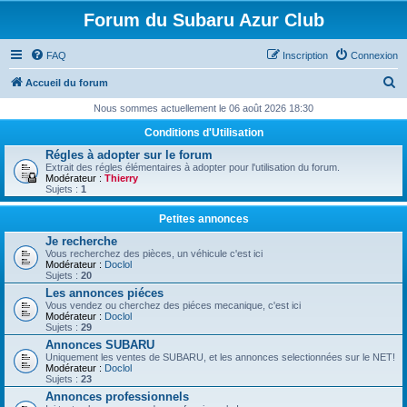
Forum du Subaru Azur Club
FAQ
Inscription
Connexion
R
Accueil du forum
e
Nous sommes actuellement le 06 août 2026 18:30
c
Conditions d'Utilisation
h
Régles à adopter sur le forum
Extrait des régles élémentaires à adopter pour l'utilisation du forum.
e
Modérateur :
Thierry
Sujets :
1
r
c
Petites annonces
h
Je recherche
Vous recherchez des pièces, un véhicule c'est ici
e
Modérateur :
Doclol
Sujets :
20
r
Les annonces piéces
Vous vendez ou cherchez des piéces mecanique, c'est ici
Modérateur :
Doclol
Sujets :
29
Annonces SUBARU
Uniquement les ventes de SUBARU, et les annonces selectionnées sur le NET!
Modérateur :
Doclol
Sujets :
23
Annonces professionnels